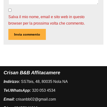
Salva il mio nome, email e sito web in questo
browser per la prossima volta che commento.
Crisan B&B Affitacamere
Indirizzo:
SS7bis, 48, 80035 Nola NA
Tel./WhatsApp:
320 053 4534
Email:
crisanbb02@gmail.com